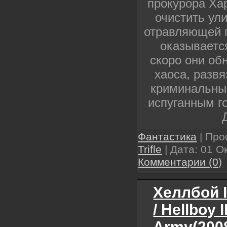
прокурора Ха
очистить ул
отравляющей г
оказываетс
скоро они об
хаоса, разв
криминальны
испуганным г
Фантастика
| Про
Trifle
| Дата:
01 О
Комментарии (0)
Хеллбой I
/ Hellboy 
Army(200