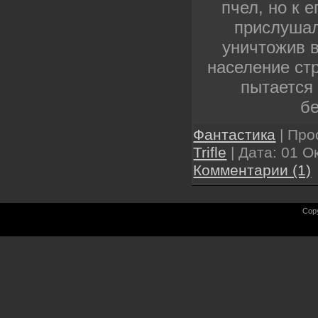
пчел, но к 
прислушал
уничтожив в
население стр
пытается 
б
Фантастика
| Про
Trifle
| Дата:
01 О
Комментарии (1)
Copy