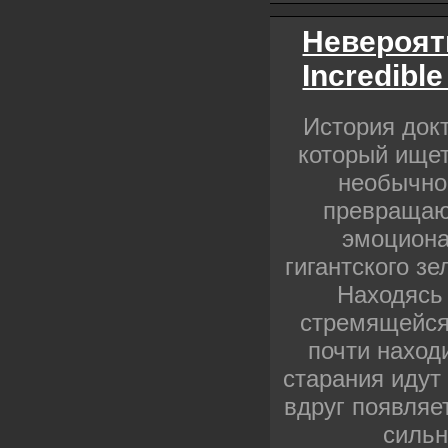
Невероят
Incredible
История док
который ищет
необычног
превращаю
эмоциона
гигантского з
Находясь 
стремящейся 
почти наход
старания идут
вдруг появляе
сильн