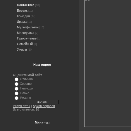
Фантастика
[10]
Боевик
[10]
Комедия
[24]
Драма
[11]
Мультфильмы
[10]
Мелодрама
[2]
Приклучение
[1]
Семейный
[0]
Ужасы
[10]
Наш опрос
Оцените мой сайт
Отлично
Хорошо
Неплохо
Плохо
Ужасно
Результаты
|
Архив опросов
Всего ответов:
16
Мини-чат