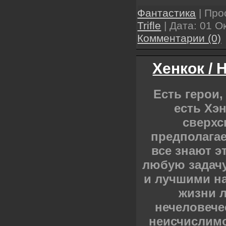
Фантастика
| Про
Trifle
| Дата:
01 О
Комментарии (0)
Хенкок / 
Есть герои,
есть Хэ
сверхс
предполагае
все знают э
любую задачу
и лучшими н
жизни 
нечеловече
неисчислимо