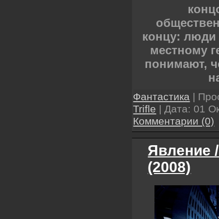
конц
обществен
концу: люди
местному г
понимают, ч
н
Фантастика
| Про
Trifle
| Дата:
01 О
Комментарии (0)
Явление /
(2008)