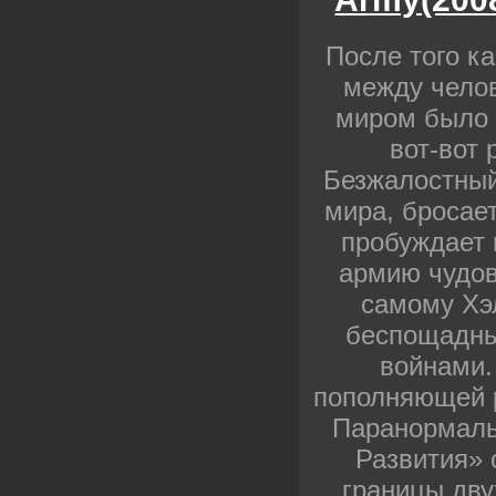
После того к
между чело
миром было 
вот-вот 
Безжалостный
мира, бросае
пробуждает 
армию чудов
самому Хэ
беспощадны
войнами.
пополняющей 
Паранормаль
Развития» 
границы дву