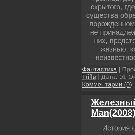
скрытого, гд
существа обре
порожденном
не принадле
них, предст
жизнью, к
неизвестно
Фантастика
| Про
Trifle
| Дата:
01 О
Комментарии (0)
Железный
Man(2008
История 