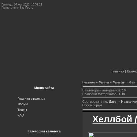
Пятница, 07 Авг 2026, 15.51.21
Приветствую Вас
Гость
Главная
|
Катал
Главная
»
Файлы
»
Фильмы
» Фант
Меню сайта
В категории материалов:
10
Показано материалов:
1-10
Главная страница
Сортировать по:
Дате
·
Названию
Форум
Просмотрам
Тесты
FAQ
Хеллбой /
Категории каталога