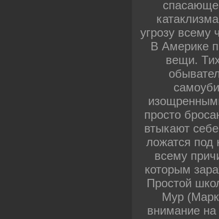
спасающей
катаклизма
угрозу всему 
В Америке п
вещи. Ти
обывател
самоуб
изощренными
просто броса
втыкают себе
ложатся под 
всему прич
которым зара
Простой шко
Мур (Марк
внимание на