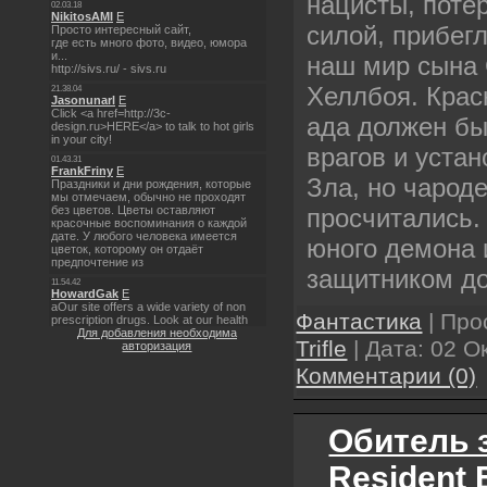
нацисты, поте
силой, прибегл
наш мир сына
Хеллбоя. Крас
ада должен бы
врагов и устан
Зла, но чарод
просчитались.
юного демона 
защитником до
Фантастика
| Про
Для добавления необходима
Trifle
| Дата:
02 О
авторизация
Комментарии (0)
Обитель з
Resident E