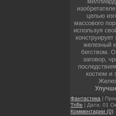
миллиард
изобретателе
целью изг
массового пор
используя сво
конструирует
железный к
бегством. 
заговор, ч
последствиям
костюм и 
Желез
Улучше
Фантастика
| Про
Trifle
| Дата:
01 О
Комментарии (0)