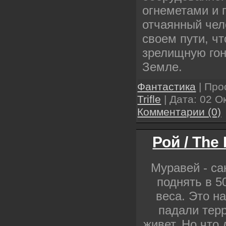
огнеметами и 
отчаянный чел
своем пути, ч
зрелищную гон
Земле.
Фантастика
| Про
Trifle
| Дата:
02 О
Комментарии (0)
Рой / The 
Муравей - са
поднять в 5
веса. Это н
падали терр
живет. Но что 