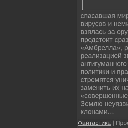
спасавшая мир
вирусов и нем
взялась за ору
предстоит сра
«Амбрелла», 
реализацией з
антигуманного
политики и пр
стремятся уни
заменить их н
«совершенные»
Землю неуязв
клонами…
Фантастика
| Про